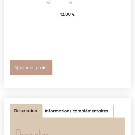
12,00
€
1 en stock
Ajouter au panier
Description
Informations complémentaires
Description