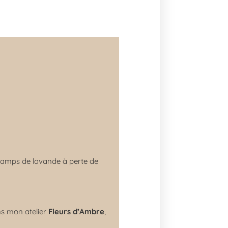
champs de lavande à perte de
ns mon atelier
Fleurs d’Ambre
,