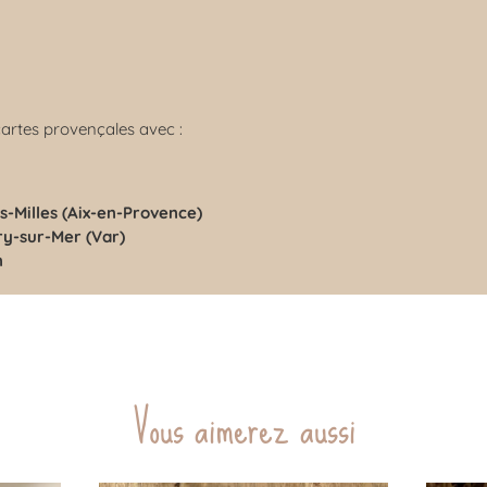
cartes provençales avec :
es-Milles (Aix-en-Provence)
ry-sur-Mer (Var)
n
Vous aimerez aussi