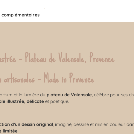
s complémentaires
lustrée – Plateau de Valensole, Provence
on artisanales – Made in Provence
arfum et la lumière du
plateau de Valensole
, célèbre pour ses 
le illustrée, délicate
et poétique.
tion d’un dessin original
, imaginé, dessiné et mis en couleur da
e limitée
.