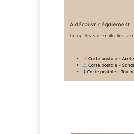
À découvrir également
Complétez votre collection de 
Carte postale – Aix-l
Carte postale – Sana
Carte postale – Toulo