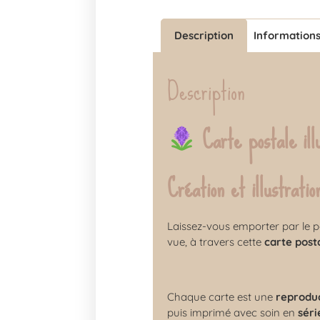
Description
Information
Description
Carte postale il
Création et illustrati
Laissez-vous emporter par le p
vue, à travers cette
carte posta
Chaque carte est une
reproduc
puis imprimé avec soin en
séri