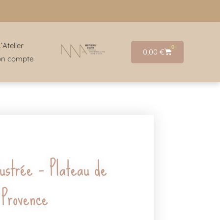
L’Atelier
0
0,00
€
n compte
lustrée – Plateau de
 Provence