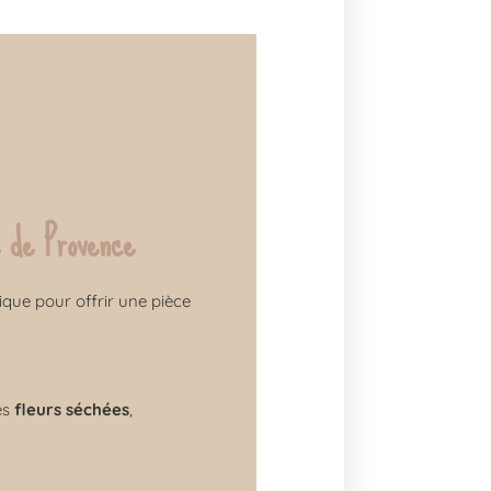
 de Provence
ique pour offrir une pièce
les
fleurs séchées
,