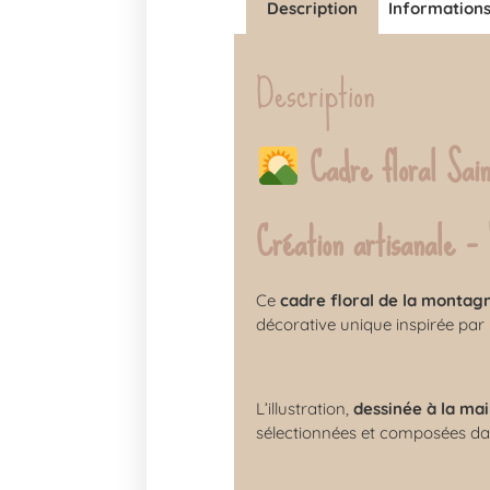
Description
Information
Description
Cadre floral Sai
Création artisanale 
Ce
cadre floral de la montag
décorative unique inspirée pa
L’illustration,
dessinée à la ma
sélectionnées et composées dan