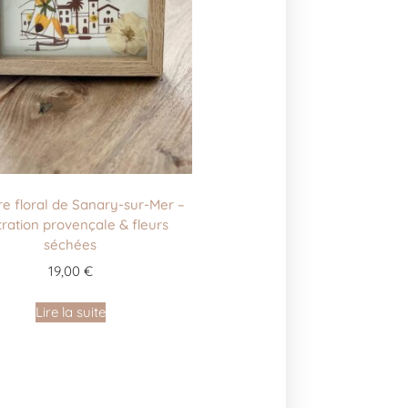
e floral de Sanary-sur-Mer –
stration provençale & fleurs
séchées
19,00
€
Lire la suite