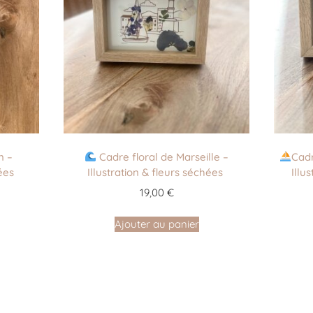
n –
Cadre floral de Marseille –
Cadr
ées
Illustration & fleurs séchées
Illu
19,00
€
Ajouter au panier