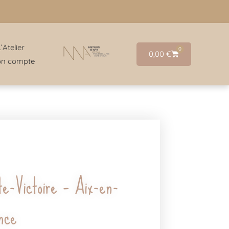
L’Atelier
0
0,00
€
n compte
te-Victoire – Aix-en-
ence