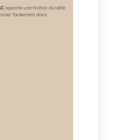
SC
apporte une finition durable
poser facilement dans