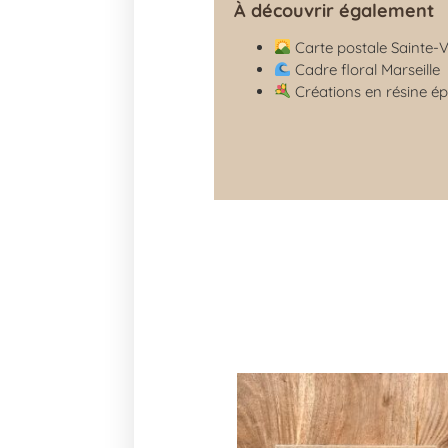
À découvrir également
Carte postale Sainte-V
Cadre floral Marseille
Créations en résine ép