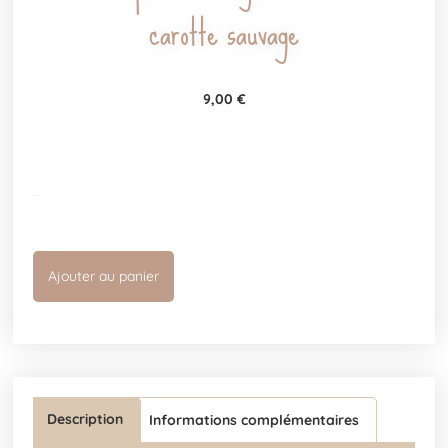
carotte sauvage
9,00
€
1 en stock
Ajouter au panier
Description
Informations complémentaires