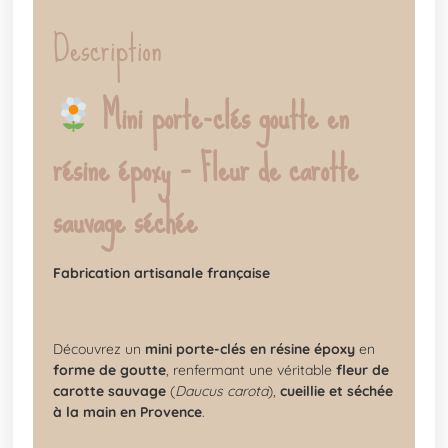
Description
Mini porte-clés goutte en
résine époxy – Fleur de carotte
sauvage séchée
Fabrication artisanale française
Découvrez un
mini porte-clés en résine époxy
en
forme de goutte
, renfermant une véritable
fleur de
carotte sauvage
(
Daucus carota
),
cueillie et séchée
à la main en Provence
.