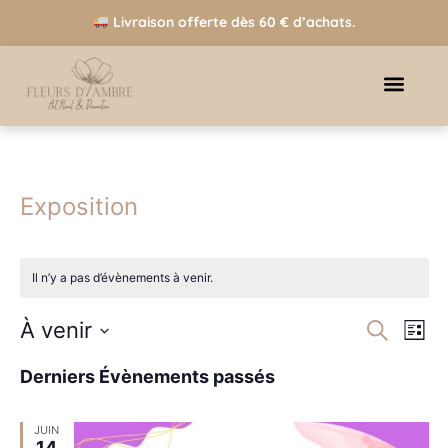
Livraison offerte dès 60 € d’achats.
Exposition
Il n’y a pas d’évènements à venir.
Recherc
Navig
À venir
Recherche
de
Liste
vues
Sélectionnez une date.
et
Évèn
Derniers Évènements passés
navigatio
JUIN
14