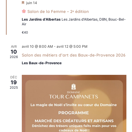
Mis
juin 14
en
Salon de la Femme – 2ᵉ édition
avant
Les Jardins d'Albertas
Les Jardins d'Albertas, D8N, Bouc-Bel-
Air
€40
avril 10 @ 8:00 AM
-
avril 12 @ 5:00 PM
AVR
10
Salon des métiers d’art des Baux-de-Provence 2026
2026
Les Baux-de-Provence
DÉC
19
2025