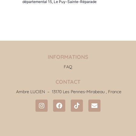
départemental 15, Le Puy-Sainte-Réparade
INFORMATIONS
FAQ
CONTACT
Ambre LUCIEN –
13170 Les Pennes-Mirabeau , France