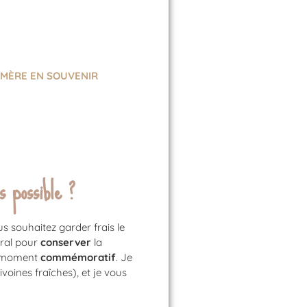
ÉMÈRE EN SOUVENIR
 possible ?
s souhaitez garder frais le
ral pour
conserver
la
n moment
commémoratif
. Je
ivoines fraîches), et je vous