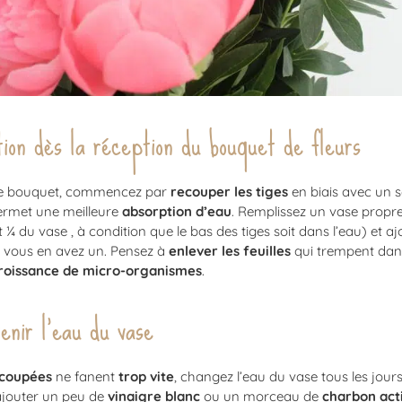
ion dès la réception du bouquet de fleurs
re bouquet, commencez par
recouper les tiges
en biais avec un 
permet une meilleure
absorption d’eau
. Remplissez un vase propre
¼ du vase , à condition que le bas des tiges soit dans l’eau) et aj
i vous en avez un. Pensez à
enlever les feuilles
qui trempent dans 
roissance de micro-organismes
.
enir l’eau du vase
 coupées
ne fanent
trop vite
, changez l’eau du vase tous les jours
ajouter un peu de
vinaigre blanc
ou un morceau de
charbon act