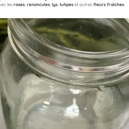
vec les
roses
,
renoncules
,
lys
,
tulipes
et autres
fleurs fraîches
.