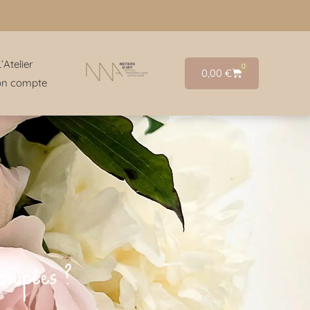
L’Atelier
0
0,00
€
n compte
 coupées ?